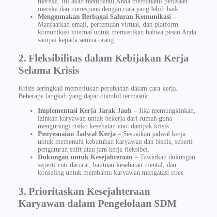
mereka. Ini akan membantu Anda memahami perasaan
mereka dan merespons dengan cara yang lebih baik.
Menggunakan Berbagai Saluran Komunikasi
–
Manfaatkan email, pertemuan virtual, dan platform
komunikasi internal untuk memastikan bahwa pesan Anda
sampai kepada semua orang.
2. Fleksibilitas dalam Kebijakan Kerja
Selama Krisis
Krisis seringkali memerlukan perubahan dalam cara kerja.
Beberapa langkah yang dapat diambil termasuk:
Implementasi Kerja Jarak Jauh
– Jika memungkinkan,
izinkan karyawan untuk bekerja dari rumah guna
mengurangi risiko kesehatan atau dampak krisis.
Penyesuaian Jadwal Kerja
– Sesuaikan jadwal kerja
untuk memenuhi kebutuhan karyawan dan bisnis, seperti
pengaturan shift atau jam kerja fleksibel.
Dukungan untuk Kesejahteraan
– Tawarkan dukungan
seperti cuti darurat, bantuan kesehatan mental, dan
konseling untuk membantu karyawan mengatasi stres.
3. Prioritaskan Kesejahteraan
Karyawan dalam Pengelolaan SDM