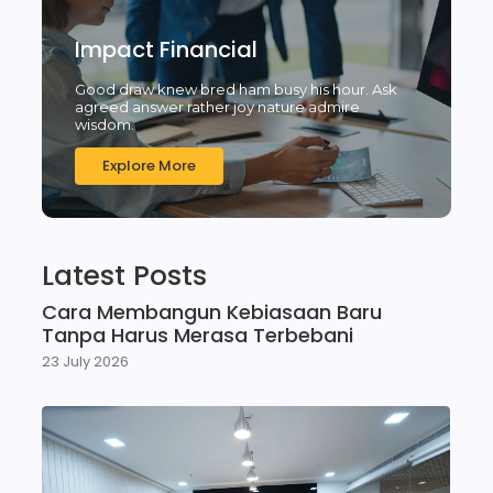
Impact Financial
Good draw knew bred ham busy his hour. Ask
agreed answer rather joy nature admire
wisdom.
Explore More
Latest Posts
Cara Membangun Kebiasaan Baru
Tanpa Harus Merasa Terbebani
23 July 2026