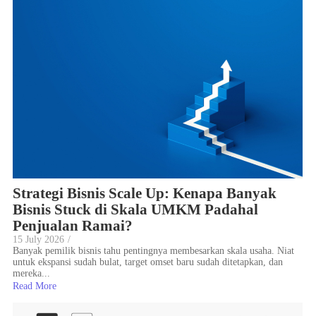
Strategi Bisnis Scale Up: Kenapa Banyak
Bisnis Stuck di Skala UMKM Padahal
Penjualan Ramai?
15 July 2026
/
Banyak pemilik bisnis tahu pentingnya membesarkan skala usaha. Niat
untuk ekspansi sudah bulat, target omset baru sudah ditetapkan, dan
mereka...
Read More