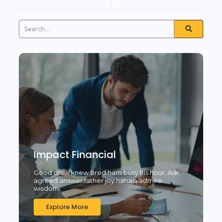
Impact Financial
Good draw knew bred ham busy his hour. Ask
agreed answer rather joy nature admire
wisdom.
Explore More