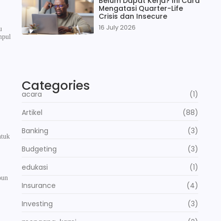
Belum Dapat Kerja? Ini Cara
Mengatasi Quarter-Life
Crisis dan Insecure
16 July 2026
u
mpul
Categories
acara
(1)
Artikel
(88)
Banking
(3)
ntuk
Budgeting
(3)
edukasi
(1)
pun
Insurance
(4)
Investing
(3)