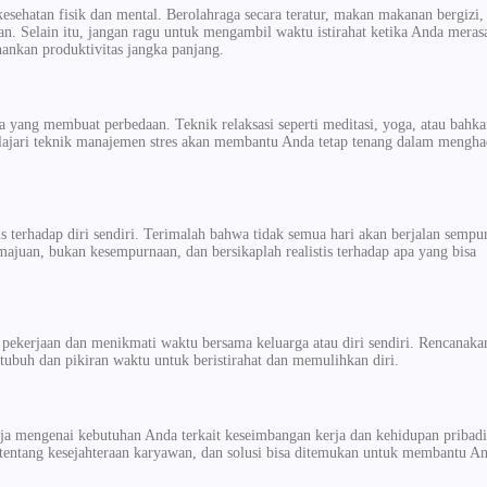
esehatan fisik dan mental. Berolahraga secara teratur, makan makanan bergizi,
n. Selain itu, jangan ragu untuk mengambil waktu istirahat ketika Anda meras
hankan produktivitas jangka panjang.
a yang membuat perbedaan. Teknik relaksasi seperti meditasi, yoga, atau bahk
elajari teknik manajemen stres akan membantu Anda tetap tenang dalam mengha
tis terhadap diri sendiri. Terimalah bahwa tidak semua hari akan berjalan sempu
majuan, bukan kesempurnaan, dan bersikaplah realistis terhadap apa yang bisa
 pekerjaan dan menikmati waktu bersama keluarga atau diri sendiri. Rencanaka
tubuh dan pikiran waktu untuk beristirahat dan memulihkan diri.
rja mengenai kebutuhan Anda terkait keseimbangan kerja dan kehidupan pribadi
 tentang kesejahteraan karyawan, dan solusi bisa ditemukan untuk membantu A