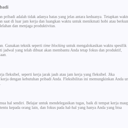
ibadi
n pribadi adalah tidak adanya batas yang jelas antara keduanya. Tetapkan wakt
jaan saat di luar jam kerja dan luangkan waktu untuk menikmati hobi atau berku
elahan dan menjaga produktivitas.
n. Gunakan teknik seperti
time blocking
untuk mengalokasikan waktu spesifik
uti jadwal yang telah dibuat akan membantu Anda tetap fokus dan produktif,
jaan.
fleksibel, seperti kerja jarak jauh atau jam kerja yang fleksibel. Jika
 kerja dengan kebutuhan pribadi Anda. Fleksibilitas ini memungkinkan Anda u
.
ua hal sendiri. Belajar untuk mendelegasikan tugas, baik di tempat kerja mau
entu kepada orang lain, dan fokus pada hal-hal yang hanya Anda yang bisa