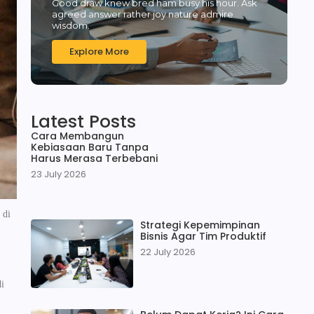
Good draw knew bred ham busy his hour. Ask
agreed answer rather joy nature admire
wisdom.
Explore More
Latest Posts
Cara Membangun
Kebiasaan Baru Tanpa
Harus Merasa Terbebani
23 July 2026
 di
Strategi Kepemimpinan
Bisnis Agar Tim Produktif
22 July 2026
di