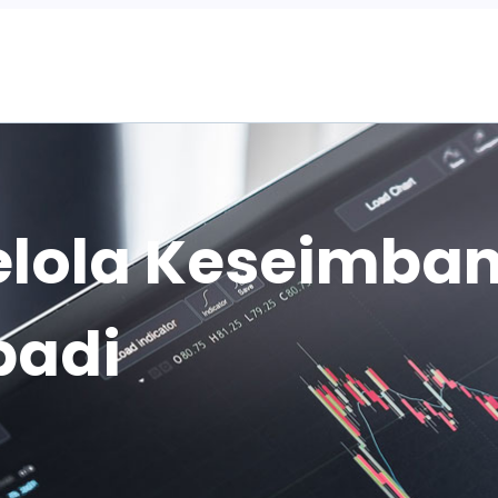
Home
elola Keseimba
badi