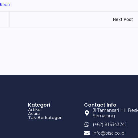
Bisnis
Next Post
Kategori
Contact Info
Artikel
Jl Tamansari Hill Re
Acara
Semarang
Tak Berkategori
(+62) 816343741
info@bisa.co.id