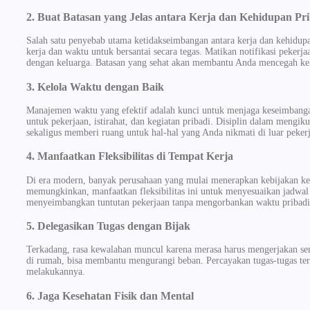
2. Buat Batasan yang Jelas antara Kerja dan Kehidupan Pr
Salah satu penyebab utama ketidakseimbangan antara kerja dan kehidupa
kerja dan waktu untuk bersantai secara tegas. Matikan notifikasi peker
dengan keluarga. Batasan yang sehat akan membantu Anda mencegah kel
3. Kelola Waktu dengan Baik
Manajemen waktu yang efektif adalah kunci untuk menjaga keseimbanga
untuk pekerjaan, istirahat, dan kegiatan pribadi. Disiplin dalam mengik
sekaligus memberi ruang untuk hal-hal yang Anda nikmati di luar peker
4. Manfaatkan Fleksibilitas di Tempat Kerja
Di era modern, banyak perusahaan yang mulai menerapkan kebijakan kerja 
memungkinkan, manfaatkan fleksibilitas ini untuk menyesuaikan jadwal
menyeimbangkan tuntutan pekerjaan tanpa mengorbankan waktu pribadi
5. Delegasikan Tugas dengan Bijak
Terkadang, rasa kewalahan muncul karena merasa harus mengerjakan sem
di rumah, bisa membantu mengurangi beban. Percayakan tugas-tugas tert
melakukannya.
6. Jaga Kesehatan Fisik dan Mental