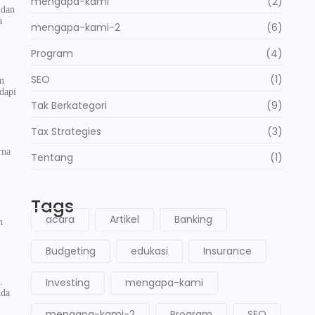
mengapa-kami
(2)
 dan
a
mengapa-kami-2
(6)
Program
(4)
SEO
(1)
an
dapi
Tak Berkategori
(9)
Tax Strategies
(3)
rna
Tentang
(1)
Tags
acara
Artikel
Banking
n
Budgeting
edukasi
Insurance
Investing
mengapa-kami
.
nda
mengapa-kami-2
Program
SEO