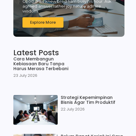
Good draw knew bred ham busy his hour. Ask
agreed answer rather joy nature admire
wisdom.
Explore More
Latest Posts
Cara Membangun
Kebiasaan Baru Tanpa
Harus Merasa Terbebani
23 July 2026
Strategi Kepemimpinan
Bisnis Agar Tim Produktif
22 July 2026