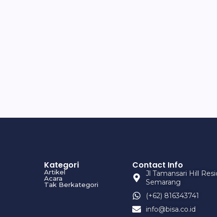
Kategori
Contact Info
Artikel
Jl Tamansari Hill Re
Acara
Semarang
Tak Berkategori
(+62) 816343741
info@bisa.co.id