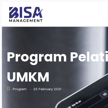
Program Pelati
UMKM
Program
25 February 2021
-
-