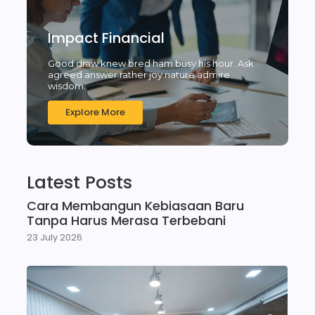
Impact Financial
Good draw knew bred ham busy his hour. Ask
agreed answer rather joy nature admire
wisdom.
Explore More
Latest Posts
Cara Membangun Kebiasaan Baru
Tanpa Harus Merasa Terbebani
23 July 2026