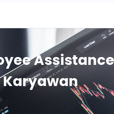
Home
yee Assistance
n Karyawan