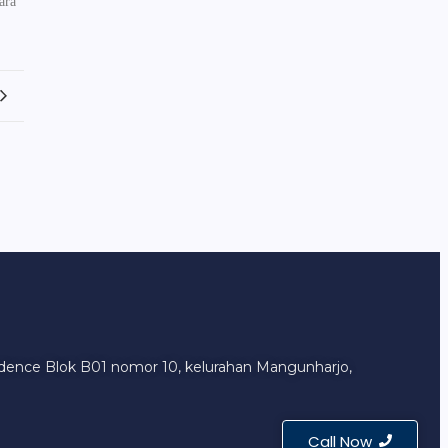
ara
sidence Blok B01 nomor 10, kelurahan Mangunharjo,
Call Now