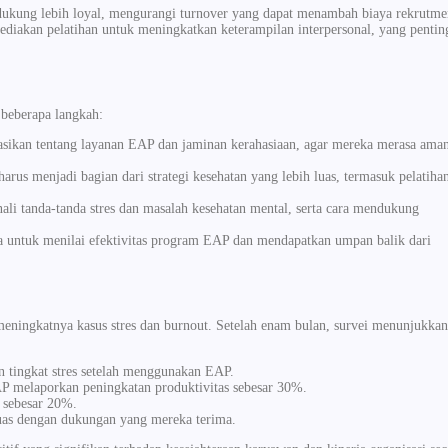
ukung lebih loyal, mengurangi turnover yang dapat menambah biaya rekrutme
iakan pelatihan untuk meningkatkan keterampilan interpersonal, yang pentin
beberapa langkah:
sikan tentang layanan EAP dan jaminan kerahasiaan, agar mereka merasa ama
rus menjadi bagian dari strategi kesehatan yang lebih luas, termasuk pelatiha
ali tanda-tanda stres dan masalah kesehatan mental, serta cara mendukung
a untuk menilai efektivitas program EAP dan mendapatkan umpan balik dari
ningkatnya kasus stres dan burnout. Setelah enam bulan, survei menunjukkan
tingkat stres setelah menggunakan EAP.
melaporkan peningkatan produktivitas sebesar 30%.
 sebesar 20%.
as dengan dukungan yang mereka terima.