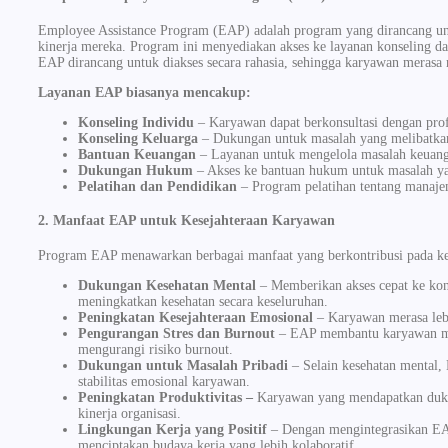
Employee Assistance Program (EAP) adalah program yang dirancang u
kinerja mereka. Program ini menyediakan akses ke layanan konseling 
EAP dirancang untuk diakses secara rahasia, sehingga karyawan merasa
Layanan EAP biasanya mencakup:
Konseling Individu
– Karyawan dapat berkonsultasi dengan profe
Konseling Keluarga
– Dukungan untuk masalah yang melibatkan a
Bantuan Keuangan
– Layanan untuk mengelola masalah keuang
Dukungan Hukum
– Akses ke bantuan hukum untuk masalah ya
Pelatihan dan Pendidikan
– Program pelatihan tentang manajem
2. Manfaat EAP untuk Kesejahteraan Karyawan
Program EAP menawarkan berbagai manfaat yang berkontribusi pada kes
Dukungan Kesehatan Mental
– Memberikan akses cepat ke kons
meningkatkan kesehatan secara keseluruhan.
Peningkatan Kesejahteraan Emosional
– Karyawan merasa lebi
Pengurangan Stres dan Burnout
– EAP membantu karyawan meng
mengurangi risiko burnout.
Dukungan untuk Masalah Pribadi
– Selain kesehatan mental
stabilitas emosional karyawan.
Peningkatan Produktivitas –
Karyawan yang mendapatkan dukun
kinerja organisasi.
Lingkungan Kerja yang Positif
– Dengan mengintegrasikan EA
menciptakan budaya kerja yang lebih kolaboratif.