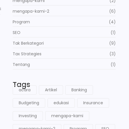
mengapa-kami
(2)
i
mengapa-kami-2
(6)
.
Program
(4)
SEO
(1)
Tak Berkategori
(9)
Tax Strategies
(3)
Tentang
(1)
Tags
acara
Artikel
Banking
Budgeting
edukasi
Insurance
Investing
mengapa-kami
mengapa-kami-2
Program
SEO