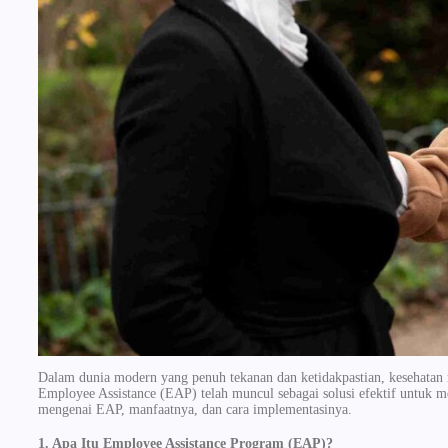
Dalam dunia modern yang penuh tekanan dan ketidakpastian, kesehatan 
Employee Assistance (EAP) telah muncul sebagai solusi efektif untuk 
mengenai EAP, manfaatnya, dan cara implementasinya.
1. Apa Itu Employee Assistance Program (EAP)?