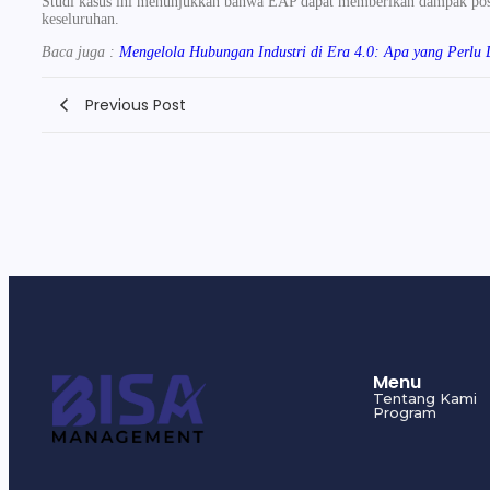
Studi kasus ini menunjukkan bahwa EAP dapat memberikan dampak positi
keseluruhan.
Baca juga :
Mengelola Hubungan Industri di Era 4.0: Apa yang Perlu 
Previous Post
Menu
Tentang Kami
Program