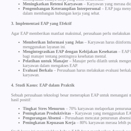
Meningkatkan Retensi Karyawan
– Karyawan yang merasa did
Pengembangan Keterampilan Interpersonal
– EAP juga menyed
dalam membangun hubungan kerja yang sehat.
3. Implementasi EAP yang Efektif
Agar EAP memberikan manfaat maksimal, perusahaan perlu melakukan 
Memberikan Informasi yang Jelas
– Karyawan harus diinforma
menggunakan layanan ini.
Mengintegrasikan EAP dengan Kebijakan Kesehatan
– EAP ha
bagi manajer tentang pentingnya kesehatan mental.
Pelatihan untuk Manajer
– Manajer perlu dilatih untuk mengen
karyawan dalam mengakses EAP.
Evaluasi Berkala
– Perusahaan harus melakukan evaluasi berkal
karyawan.
4. Studi Kasus: EAP dalam Praktik
Sebuah perusahaan teknologi besar menerapkan EAP untuk menangani me
hasil positif:
Tingkat Stres Menurun
– 70% karyawan melaporkan penurunan 
Peningkatan Produktivitas
– Karyawan yang menggunakan EAP 
Pengurangan Absensi
– Perusahaan mencatat penurunan absensi
Peningkatan Kepuasan Kerja
– 80% karyawan merasa lebih pu