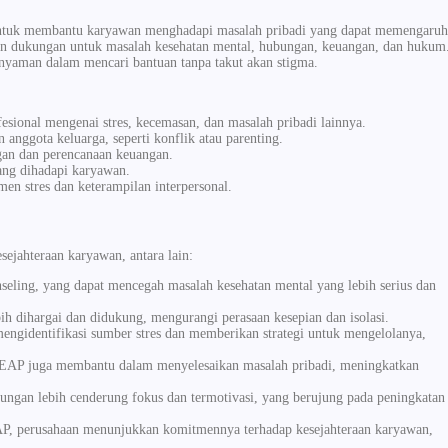
ntuk membantu karyawan menghadapi masalah pribadi yang dapat memengaruh
dan dukungan untuk masalah kesehatan mental, hubungan, keuangan, dan hukum
 nyaman dalam mencari bantuan tanpa takut akan stigma.
sional mengenai stres, kecemasan, dan masalah pribadi lainnya.
nggota keluarga, seperti konflik atau parenting.
an dan perencanaan keuangan.
ng dihadapi karyawan.
en stres dan keterampilan interpersonal.
ejahteraan karyawan, antara lain:
eling, yang dapat mencegah masalah kesehatan mental yang lebih serius dan
h dihargai dan didukung, mengurangi perasaan kesepian dan isolasi.
identifikasi sumber stres dan memberikan strategi untuk mengelolanya,
, EAP juga membantu dalam menyelesaikan masalah pribadi, meningkatkan
gan lebih cenderung fokus dan termotivasi, yang berujung pada peningkatan
P, perusahaan menunjukkan komitmennya terhadap kesejahteraan karyawan,