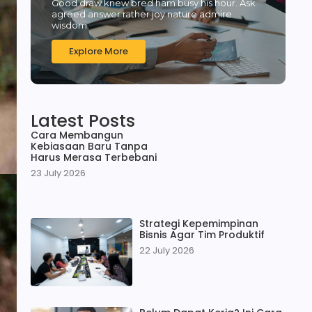
Good draw knew bred ham busy his hour. Ask
agreed answer rather joy nature admire
wisdom.
Explore More
Latest Posts
Cara Membangun
Kebiasaan Baru Tanpa
Harus Merasa Terbebani
23 July 2026
Strategi Kepemimpinan
Bisnis Agar Tim Produktif
22 July 2026