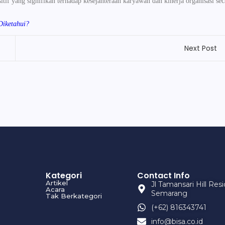
f yang signifikan terhadap kesejahteraan karyawan dan kinerja organisasi sec
Diketahui?
Next Post
Kategori
Contact Info
Artikel
Jl Tamansari Hill Re
Acara
Semarang
Tak Berkategori
(+62) 816343741
info@bisa.co.id