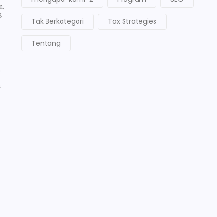
n.
g
Tak Berkategori
Tax Strategies
Tentang
n
n