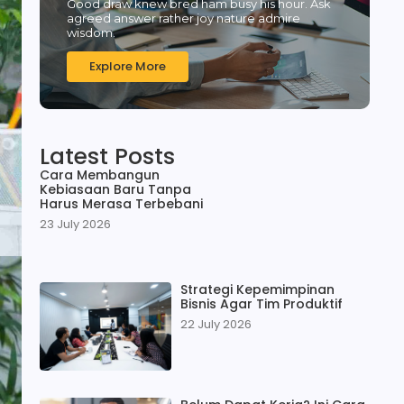
Good draw knew bred ham busy his hour. Ask
agreed answer rather joy nature admire
wisdom.
Explore More
Latest Posts
Cara Membangun
Kebiasaan Baru Tanpa
Harus Merasa Terbebani
23 July 2026
Strategi Kepemimpinan
Bisnis Agar Tim Produktif
22 July 2026