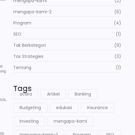
mengapa-kami
(2)
mengapa-kami-2
(6)
Program
(4)
SEO
(1)
Tak Berkategori
(9)
Tax Strategies
(3)
at
Tentang
(1)
yang
Tags
acara
Artikel
Banking
tik,
Budgeting
edukasi
Insurance
Investing
mengapa-kami
ing
mengapa-kami-2
Program
SEO