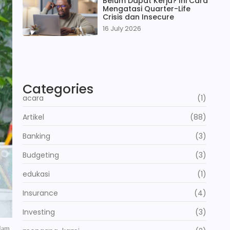
Belum Dapat Kerja? Ini Cara
Mengatasi Quarter-Life
Crisis dan Insecure
16 July 2026
Categories
acara
(1)
Artikel
(88)
Banking
(3)
Budgeting
(3)
edukasi
(1)
Insurance
(4)
Investing
(3)
alam