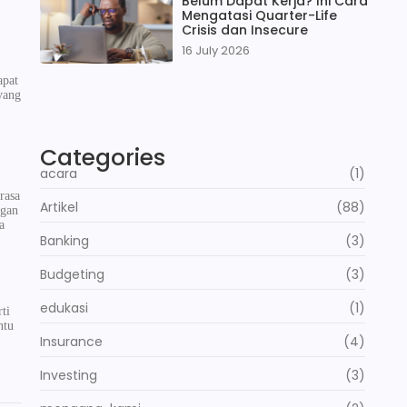
Belum Dapat Kerja? Ini Cara
Mengatasi Quarter-Life
Crisis dan Insecure
16 July 2026
apat
yang
Categories
acara
(1)
rasa
Artikel
(88)
ngan
a
Banking
(3)
Budgeting
(3)
edukasi
(1)
ti
ntu
Insurance
(4)
Investing
(3)