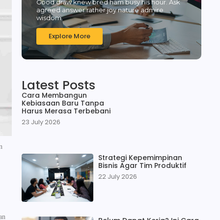
Good draw knew bred ham busy his hour. Ask
agreed answer rather joy nature admire
wisdom.
Explore More
Latest Posts
Cara Membangun
Kebiasaan Baru Tanpa
Harus Merasa Terbebani
23 July 2026
n
Strategi Kepemimpinan
Bisnis Agar Tim Produktif
22 July 2026
an