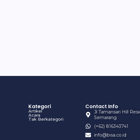
Kategori
Contact Info
Artikel
Jl Tamansari Hill Re
Acara
Semarang
Tak Berkategori
(+62) 816343741
info@bisa.co.id