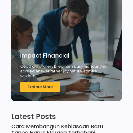
Impact Financial
Good draw knew bred ham busy his hour. Ask
agreed answer rather joy nature admire
wisdom.
Explore More
Latest Posts
Cara Membangun Kebiasaan Baru
Tanpa Harus Merasa Terbebani