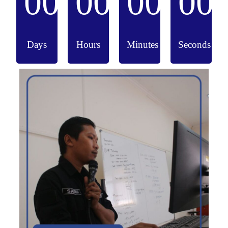
00
00
00
00
Days
Hours
Minutes
Seconds