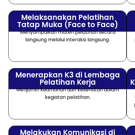
Melaksanakan Pelatihan
Tatap Muka (Face to Face)
Menyampaikan materi pelatihan secara
langsung melalui interaksi langsung.
Menerapkan K3 di Lembaga
Pelatihan Kerja
K
Menjamin keamanan dan kesehatan dalam
kegiatan pelatihan.
Melakukan Komunikasi di