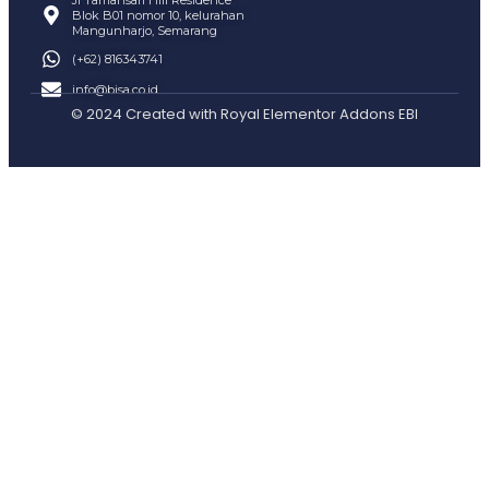
Jl Tamansari Hill Residence
Blok B01 nomor 10, kelurahan
Mangunharjo, Semarang
(+62) 816343741
info@bisa.co.id
© 2024 Created with
Royal Elementor Addons EBI