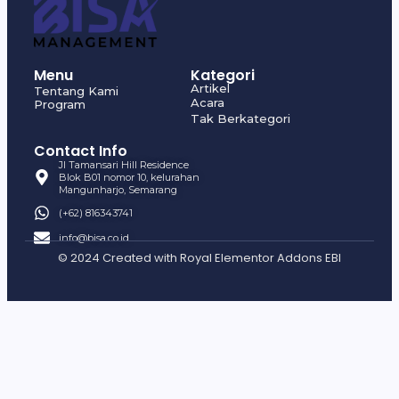
Menu
Kategori
Artikel
Tentang Kami
Acara
Program
Tak Berkategori
Contact Info
Jl Tamansari Hill Residence
Blok B01 nomor 10, kelurahan
Mangunharjo, Semarang
(+62) 816343741
info@bisa.co.id
© 2024 Created with
Royal Elementor Addons EBI