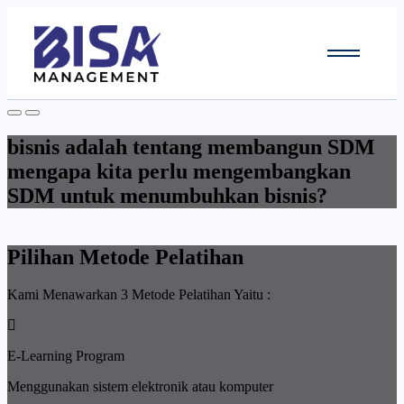
bisnis adalah tentang membangun SDM
mengapa kita perlu mengembangkan
SDM untuk menumbuhkan bisnis?
Pilihan Metode Pelatihan
Kami Menawarkan 3 Metode Pelatihan Yaitu :
E-Learning Program
Menggunakan sistem elektronik atau komputer